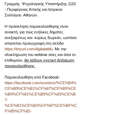
Γραμμής  Ψυχολογικής Υποστήριξης 1110 
- Περιφέρειας Αττικής και Ιατρικού 
Συλλόγου  Αθηνών.
Η πρόσκληση παρακολούθησης είναι 
ανοικτή, για τους ενήλικες δημότες 
ανεξαιρέτως και  κυρίως δωρεάν, ωστόσο 
απαιτείται προεγγραφή στη σελίδα 
https://tinyurl.com/digitalattiki
. Με την 
ολοκλήρωση του webinar όσες και όσοι το 
επιθυμούν, 
θα λάβουν σχετική βεβαίωση 
παρακολούθησης.
Παρακολουθήση από Facebook: 
https://facebook.com/events/s/%CE%B4%
CE%B9%CE%B1%CF%87%CE%B5%CE
%B9%CF%81%CE%B9%CF%83%CE%B
7-
%CE%B1%CE%B3%CF%87%CE%BF%C
F%85%CF%82-