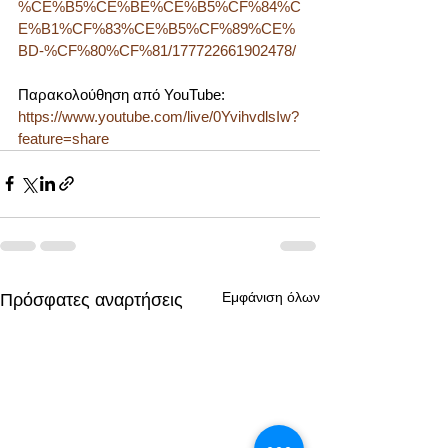
%CE%B5%CE%BE%CE%B5%CF%84%C
E%B1%CF%83%CE%B5%CF%89%CE%
BD-%CF%80%CF%81/177722661902478/
Παρακολούθηση από YouTube:
https://www.youtube.com/live/0YvihvdlsIw?
feature=share
Εμφάνιση όλων
Πρόσφατες αναρτήσεις